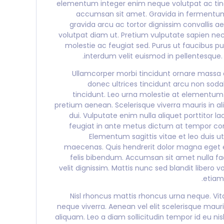
elementum integer enim neque volutpat ac tinc
accumsan sit amet. Gravida in fermentum et
gravida arcu ac tortor dignissim convallis a
volutpat diam ut. Pretium vulputate sapien ne
molestie ac feugiat sed. Purus ut faucibus 
interdum velit euismod in pellentesque. 
Ullamcorper morbi tincidunt ornare massa 
donec ultrices tincidunt arcu non soda
tincidunt. Leo urna molestie at elementum 
pretium aenean. Scelerisque viverra mauris in ali
dui. Vulputate enim nulla aliquet porttitor l
feugiat in ante metus dictum at tempor co
Elementum sagittis vitae et leo duis u
maecenas. Quis hendrerit dolor magna eget e
felis bibendum. Accumsan sit amet nulla faci
velit dignissim. Mattis nunc sed blandit libero
etiam
Nisl rhoncus mattis rhoncus urna neque. Vita
neque viverra. Aenean vel elit scelerisque maur
aliquam. Leo a diam sollicitudin tempor id eu ni