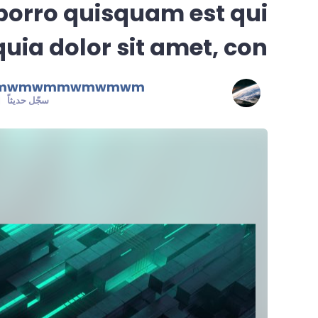
porro quisquam est qui
uia dolor sit amet, con
mwmwmmwmwmwm
سجّل حديثاً
n | Last seen: