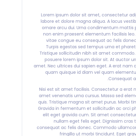
Lorem ipsum dolor sit amet, consectetur adip
labore et dolore magna aliqua. A lacus vesti
ornare arcu dui. Urna condimentum mattis pel
non enim praesent elementum facilisis leo.
vitae congue eu consequat ac felis done
Turpis egestas sed tempus urna et pharetr
Tristique sollicitudin nibh sit amet commod
posuere lorem ipsum dolor sit. At auctor u
amet. Nec ultrices dui sapien eget. A erat nam at 
quam quisque id diam vel quam elementum p
Consequat ac
Nisi est sit amet facilisis. Consectetur a erat
amet venenatis urna cursus. Massa sed elem
quis. Tristique magna sit amet purus. Morbi t
Gravida in fermentum et sollicitudin ac orci 
elit eget gravida cum. Sit amet consectetur 
nullam eget felis eget. Dignissim cras 
consequat ac felis donec. Commodo ullamcorp
fringilla ut morbi tincidunt. Eget g