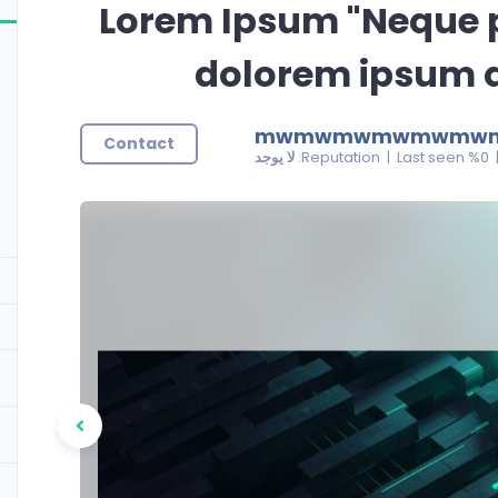
Lorem Ipsum "Neque 
dolorem ipsum q
mwmwmwmwmwmw
Contact
| 0% Reputatio
لا يوجد