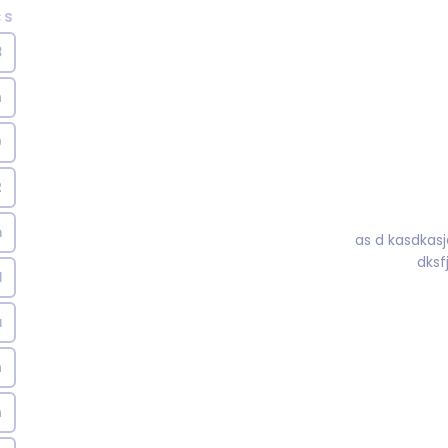
CS
3
h
0
2
m
as d 
dksfj
d
a
h
h