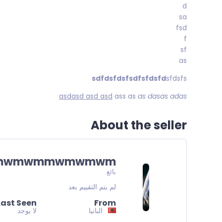
d
sa
fsd
f
sf
as
sdfdsfdsfsdfsfdsfd
sfdsfs
asdasd asd asd
ass as
as dasas adas
About the seller
mwmwmmwmwmwm
بائع
لم يتم التقييم بعد
Last Seen
From
البانيا
لا يوجد