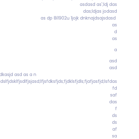
asdasd as';ldj das
das;ldjas jodasd
as dp 8i1902u 1jojk dnknajdsajsdasd
as
d
as
a
asd
asd
kasdkasjdkasjd asd as a n
dslfjdsklfjsdlfjsjasd;lfjsfdksfjds;fjdklsfjdls;fjafjasfjd;lsfdas
fd
saf
das
f
ds
ds
af
sa