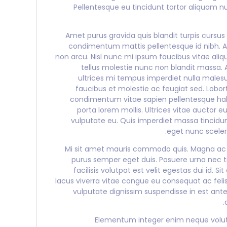
Pellentesque eu tincidunt tortor aliquam nu
Amet purus gravida quis blandit turpis cursus i
condimentum mattis pellentesque id nibh. A 
non arcu. Nisl nunc mi ipsum faucibus vitae ali
tellus molestie nunc non blandit massa.
ultrices mi tempus imperdiet nulla males
faucibus et molestie ac feugiat sed. Lobor
condimentum vitae sapien pellentesque habi
porta lorem mollis. Ultrices vitae auctor 
vulputate eu. Quis imperdiet massa tincidun
eget nunc sceleri
Mi sit amet mauris commodo quis. Magna ac p
purus semper eget duis. Posuere urna nec t
facilisis volutpat est velit egestas dui id.
lacus viverra vitae congue eu consequat ac feli
vulputate dignissim suspendisse in est ante
Elementum integer enim neque volutp