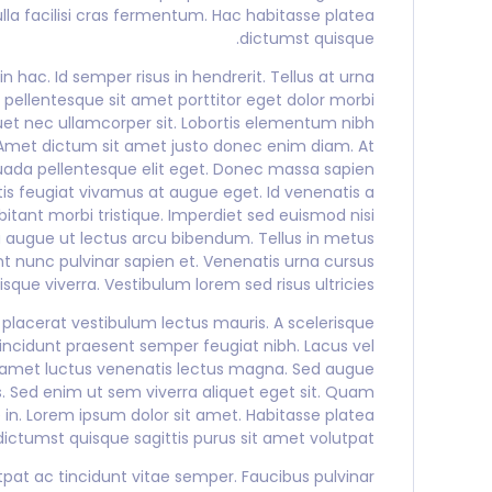
lla facilisi cras fermentum. Hac habitasse platea
dictumst quisque.
n hac. Id semper risus in hendrerit. Tellus at urna
pellentesque sit amet porttitor eget dolor morbi
quet nec ullamcorper sit. Lobortis elementum nibh
 Amet dictum sit amet justo donec enim diam. At
uada pellentesque elit eget. Donec massa sapien
tis feugiat vivamus at augue eget. Id venenatis a
tant morbi tristique. Imperdiet sed euismod nisi
eu augue ut lectus arcu bibendum. Tellus in metus
t nunc pulvinar sapien et. Venenatis urna cursus
sque viverra. Vestibulum lorem sed risus ultricies.
lacerat vestibulum lectus mauris. A scelerisque
incidunt praesent semper feugiat nibh. Lacus vel
 Sit amet luctus venenatis lectus magna. Sed augue
s. Sed enim ut sem viverra aliquet eget sit. Quam
 in. Lorem ipsum dolor sit amet. Habitasse platea
dictumst quisque sagittis purus sit amet volutpat.
at ac tincidunt vitae semper. Faucibus pulvinar