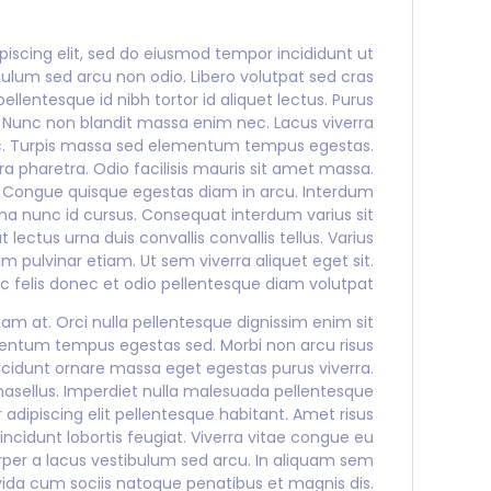
iscing elit, sed do eiusmod tempor incididunt ut
bulum sed arcu non odio. Libero volutpat sed cras
lentesque id nibh tortor id aliquet lectus. Purus
 Nunc non blandit massa enim nec. Lacus viverra
c. Turpis massa sed elementum tempus egestas.
a pharetra. Odio facilisis mauris sit amet massa.
o. Congue quisque egestas diam in arcu. Interdum
rna nunc id cursus. Consequat interdum varius sit
lectus urna duis convallis convallis tellus. Varius
ulvinar etiam. Ut sem viverra aliquet eget sit.
 felis donec et odio pellentesque diam volutpat.
 nam at. Orci nulla pellentesque dignissim enim sit
entum tempus egestas sed. Morbi non arcu risus
incidunt ornare massa eget egestas purus viverra.
phasellus. Imperdiet nulla malesuada pellentesque
adipiscing elit pellentesque habitant. Amet risus
tincidunt lobortis feugiat. Viverra vitae congue eu
er a lacus vestibulum sed arcu. In aliquam sem
ravida cum sociis natoque penatibus et magnis dis.