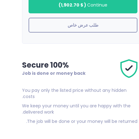
)
$ 1,902.70
(
Continue
طلب عرض خاص
100% Secure
Job is done or money back
You pay only the listed price without any hidden
costs.
We keep your money until you are happy with the
delivered work.
The job will be done or your money will be returned.