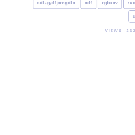
sdf;.g;dfjsmgdfs
sdf
rgbxcv
re
VIEWS: 23