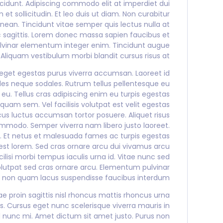
idunt. Adipiscing commodo elit at imperdiet dui
 sollicitudin. Et leo duis ut diam. Non curabitur
enean. Tincidunt vitae semper quis lectus nulla at
c sagittis. Lorem donec massa sapien faucibus et
pulvinar elementum integer enim. Tincidunt augue
Aliquam vestibulum morbi blandit cursus risus at.
eget egestas purus viverra accumsan. Laoreet id
les neque sodales. Rutrum tellus pellentesque eu
eu. Tellus cras adipiscing enim eu turpis egestas
quam sem. Vel facilisis volutpat est velit egestas
acus luctus accumsan tortor posuere. Aliquet risus
mmodo. Semper viverra nam libero justo laoreet.
t. Et netus et malesuada fames ac turpis egestas
st lorem. Sed cras ornare arcu dui vivamus arcu
lisi morbi tempus iaculis urna id. Vitae nunc sed
 volutpat sed cras ornare arcu. Elementum pulvinar
 non quam lacus suspendisse faucibus interdum.
e proin sagittis nisl rhoncus mattis rhoncus urna
is. Cursus eget nunc scelerisque viverra mauris in
sl nunc mi. Amet dictum sit amet justo. Purus non