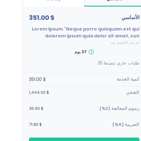
$ 351.00
الأساسي
Lorem Ipsum "Neque porro quisquam est qui
dolorem ipsum quia dolor sit amet, con
لم يتم التقييم بعد
27 يوم
طلبات جاري تنفيذها
35
$ 351.00
كمية الخدمة
الشحن
$ 1,444.00
رسوم المعالجة (2%)
$ 35.90
الضريبة (4%)
$ 71.80