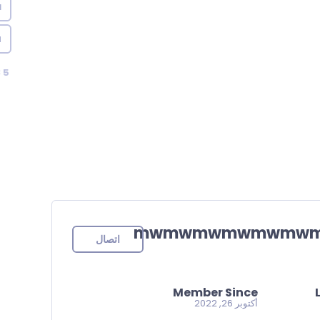
a
u
35
mwmwmwmwmwmw
اتصال
Member Since
أكتوبر 26, 2022