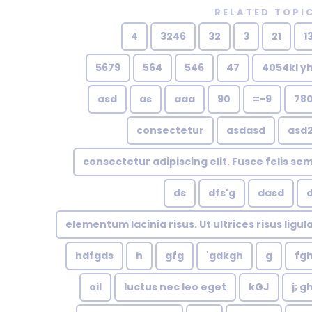
RELATED TOPI
4
3246
32
3
21
1
5679
564
546
47
4054kl y
asd
as
aaa
90
9-=
78
consectetur
asdasd
asd
consectetur adipiscing elit. Fusce felis se
ds
dfs'g
dasd
elementum lacinia risus. Ut ultrices risus ligul
hdfgds
h
gfg
gdkgh'
g
fg
oil
luctus nec leo eget
kGJ
j; g