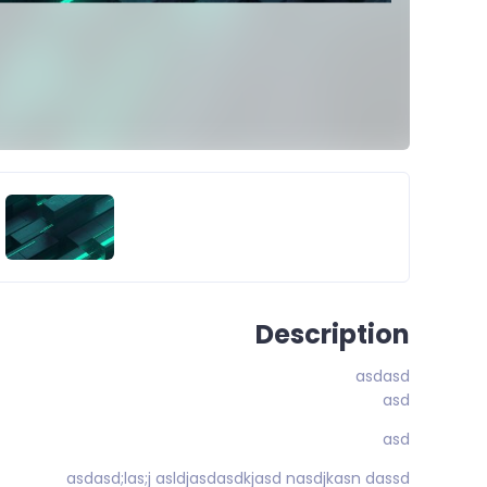
Description
asdasd
asd
asd
asdasd;las;j asldjasdasdkjasd nasdjkasn dassd