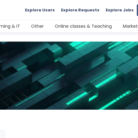
Explore Users
Explore Requests
Explore Jobs
ming & IT
Other
Online classes & Teaching
Market