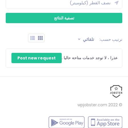
ترتيب حسب:
تلقائي
عذرا ، لا توجد خدمات متاحة حاليا .
Post new request
wpjobster.com
© 2022