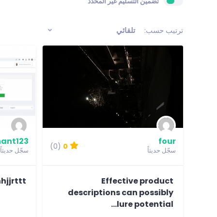
تضمين التسليم غير المحدد
ترتيب حسب:
تلقائي
ant123
four
(0)
0
سجّل حديثاً
سجّل حديثاً
hjjrttt
Effective product
descriptions can possibly
lure potential...