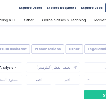
Explore Users
Explore Requests
Explore Jobs
ming & IT
Other
Online classes & Teaching
Market
irtual assistant
Presentations
Other
Legal adv
‣ Analysis
مستوى المش