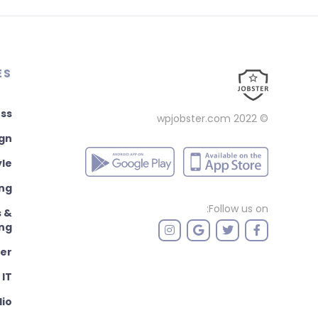
ES
ss
wpjobster.com
© 2022
ign
yle
ng
Follow us on:
s &
ng
er
IT
dio