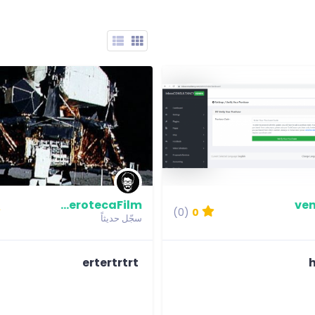
HemerotecaFilm
ven
(0)
0
سجّل حديثاً
ertertrtrt
h