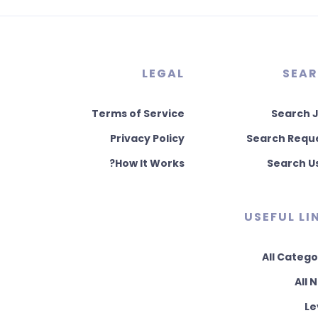
LEGAL
SEA
Terms of Service
Search 
Privacy Policy
Search Requ
How It Works?
Search U
USEFUL LI
All Catego
All 
Le