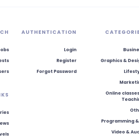
RCH
AUTHENTICATION
CATEGORI
Jobs
Login
Busine
ests
Register
Graphics & Des
sers
Forgot Password
Lifest
Marketi
Online classe
NKS
Teachi
Oth
ries
Programming & 
News
Video & Au
vels