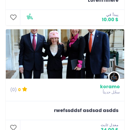
Lorem nhere
يبدأ في
$ 10.00
koramo
(0)
0
سجّل حديثاً
rwefssddsf asdsad asdds
معدل ثابت
$ 34.00