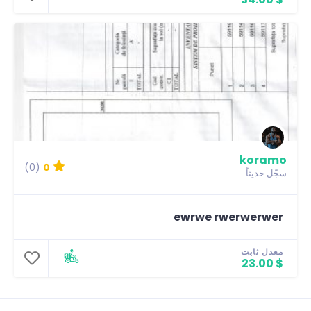
koramo
(0)
0
سجّل حديثاً
ewrwe rwerwerwer
معدل ثابت
$ 23.00