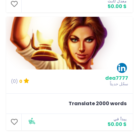
معدل ثابت
$ 50.00
dea7777
(0)
0
سجّل حديثاً
Translate 2000 words
يبدأ في
$ 50.00