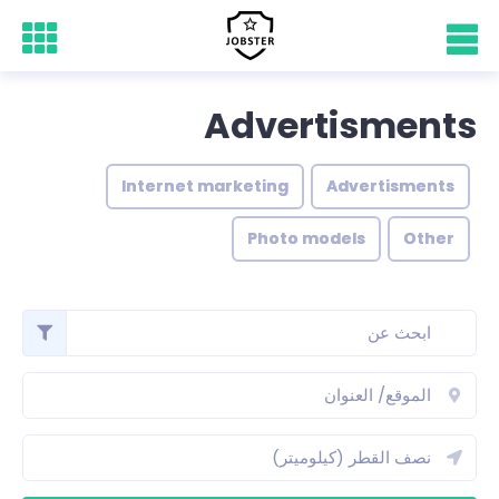
Advertisments
Internet marketing
Advertisments
Photo models
Other