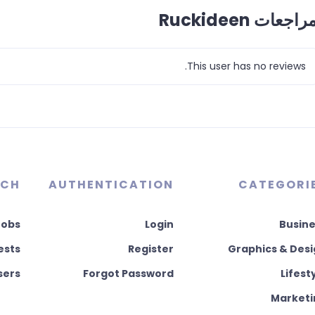
راجعات Ruckideen
This user has no reviews.
RCH
AUTHENTICATION
CATEGORI
Jobs
Login
Busine
ests
Register
Graphics & Des
sers
Forgot Password
Lifest
Marketi