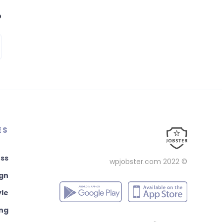
م
ES
ss
wpjobster.com
© 2022
ign
yle
ng