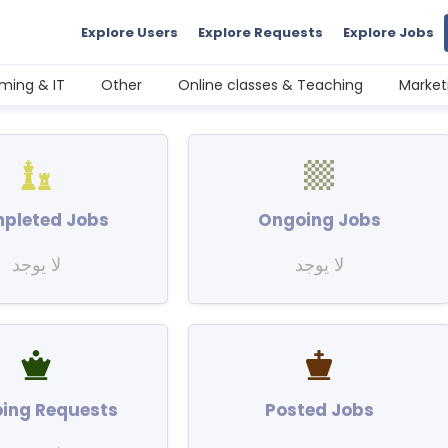
Explore Users
Explore Requests
Explore Jobs
ming & IT
Other
Online classes & Teaching
Market
pleted Jobs
Ongoing Jobs
لا يوجد
لا يوجد
ing Requests
Posted Jobs