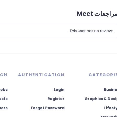
راجعات Meet
This user has no reviews.
RCH
AUTHENTICATION
CATEGORI
Jobs
Login
Busine
ests
Register
Graphics & Des
sers
Forgot Password
Lifest
Marketi