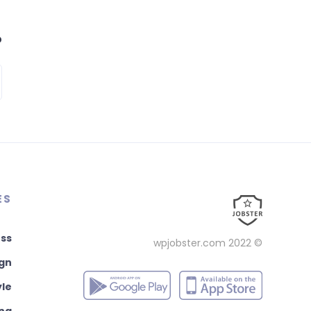
م
ES
ss
wpjobster.com
© 2022
ign
yle
ng