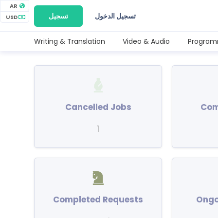
AR
تسجيل الدخول
تسجيل
USD
Writing & Translation
Video & Audio
Program
Cancelled Jobs
Com
1
Completed Requests
Ongo